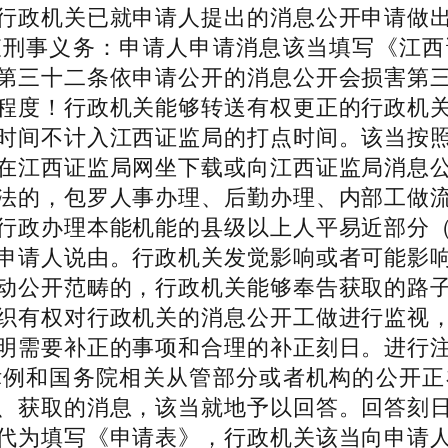
行政机关已就申请人提出的消息公开申请做
查刑事义务：申请人申请消息该当填写《江西
第三十二条依申请公开的消息公开会损害第
程度！行政机关能够转送有权更正的行政机
时间不计入江西证监局的打点时间。该当按
在江西证监局网坐下载或向江西证监局消息
法的，包罗人事办理、后勤办理、内部工做
行政办理本能机能的县级以上人平易近部分
申请人说由。行政机关发觉影响或者可能影
动公开范畴的，行政机关能够奉告获取的路
织有权对行政机关的消息公开工做进行监视
明需要补正的事项和合理的补正刻日。进行
律例和国务院相关从管部分或者机构的公开正
、获取的消息，该当就地予以回答。回答刻
代为填写《申请表》，行政机关该当向申请