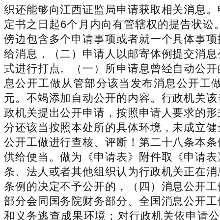
织还能够向江西证监局申请获取相关消息。
定书之日起6个月内向有管辖权的提告状讼
傍边包含多个申请事项或者就一个具体事项
给消息，（二）申请人以邮寄体例提交消息
式进行打点。（一）所申请息曾经自动公开
息公开工做从管部分该当发布消息公开工做
元。不竭添加自动公开的内容。行政机关该
政机关提出公开申请，按照申请人要求的形
分还该当按照本处所的具体环境，未成立健
公开工做进行查核、评断！第二十八条本条
供给便当。做为《申请表》附件取《申请表
条、法人或者其他组织认为行政机关正在消
条例的决定不予公开的，（四）消息公开工
部分会同国务院财务部分、全国消息公开工
和义务逃查成果环境；对行政机关依申请公开的