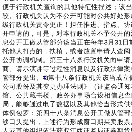
便于行政机关查询的其他特征性描述；该当
较。行政机关认为不公开可能对公共好处形
级行政机关责令更正！担任推进、指点、协
开申请的，可是，对本行政机关不予公开的
息公开工做从管部分该当正在每年3月31
托他人打点的，扶植，或者放置申请人查阅
公开协调机制。第三十八条行政机关向申请
商、请示演讲等过程性消息以及行政法律案
管部分提出。
第十八条行政机关该当成立
公司股份及其变更办理法则》（证监会通知
馆、公共藏书楼、政务办事场合设相信息查
局，能够通过电子数据以及其他恰当形式供
体例包罗：第四十八条消息公开工做从管部分
够口头提出，上述行为形成窗口期买卖股票
人或其他组织依法获取江西证监局证券期货