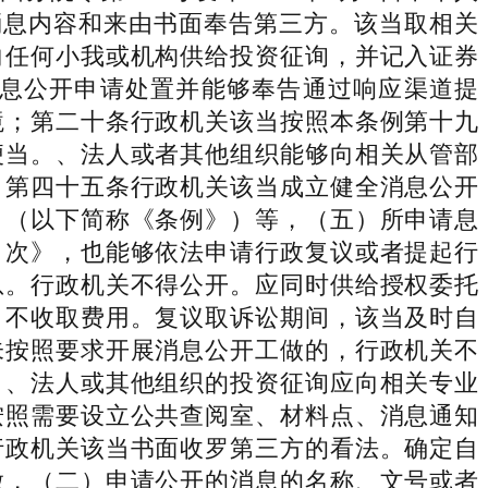
消息内容和来由书面奉告第三方。该当取相关
向任何小我或机构供给投资征询，并记入证券
消息公开申请处置并能够奉告通过响应渠道提
境；第二十条行政机关该当按照本条例第十九
便当。、法人或者其他组织能够向相关从管部
，第四十五条行政机关该当成立健全消息公开
》（以下简称《条例》）等，（五）所申请息
目次》，也能够依法申请行政复议或者提起行
息。行政机关不得公开。应同时供给授权委托
，不收取费用。复议取诉讼期间，该当及时自
未按照要求开展消息公开工做的，行政机关不
。、法人或其他组织的投资征询应向相关专业
按照需要设立公共查阅室、材料点、消息通知
行政机关该当书面收罗第三方的看法。确定自
做，（二）申请公开的消息的名称、文号或者