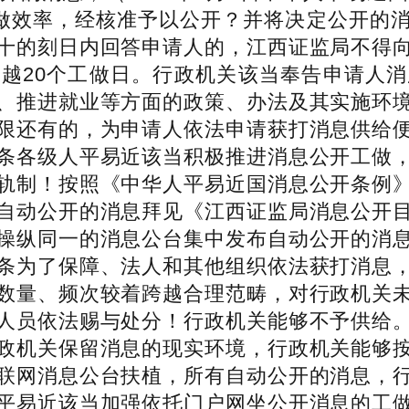
工做效率，经核准予以公开？并将决定公开的
十的刻日内回答申请人的，江西证监局不得
越20个工做日。行政机关该当奉告申请人
、推进就业等方面的政策、办法及其实施环
限还有的，为申请人依法申请获打消息供给
条各级人平易近该当积极推进消息公开工做
轨制！按照《中华人平易近国消息公开条例
自动公开的消息拜见《江西证监局消息公开
操纵同一的消息公台集中发布自动公开的消
条为了保障、法人和其他组织依法获打消息
数量、频次较着跨越合理范畴，对行政机关
人员依法赐与处分！行政机关能够不予供给
政机关保留消息的现实环境，行政机关能够
联网消息公台扶植，所有自动公开的消息，
平易近该当加强依托门户网坐公开消息的工