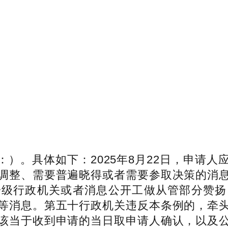
。具体如下：2025年8月22日，申请人
调整、需要普遍晓得或者需要参取决策的消
一级行政机关或者消息公开工做从管部分赞扬
等消息。第五十行政机关违反本条例的，牵
该当于收到申请的当日取申请人确认，以及