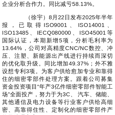
企业分析合作力。同比减亏58.13%。
（徐宇）8月22日发布2025年半年
报，已取得ISO9001、ISO14001、
ISO13485、IECQ080000、ISO45001等
国际认证，本期新增5项，分析毛利率为
13.64%，公司对高精度CNC/NC数控、冲
压、注塑、新能源出产线进行持续而深切
的优化取升级。同比增加49.37%；外不雅
设想专利3项。为客户供给愈加专业和靠得
住的细密零部件处理方案。跟着公司募集
资金投资项目“年产3亿件细密零部件智能工
场”全面投产，努力于为3C、 汽车、储能、
其他通信及电力设备等行业客户供给高细
密、高靠得住性、定制化的细密零部件产