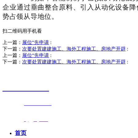
企业通过垂曲整合原料、引入从动化设备降
势占领从导地位。
扫二维码用手机看
上一篇：
展位“先申请
:
下一篇：
次要处置建建施工、海外工程施工、房地产开辟
:
上一篇：
展位“先申请
:
下一篇：
次要处置建建施工、海外工程施工、房地产开辟
:
销售热线
0523-87590811
联系电话：
0523-87590811
传真号码：0523-87686463
邮箱地址：
nj@jsnj.com
首页