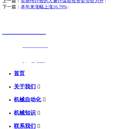
上一篇：
奕斯伟计较的人兼计谋取投资委员会为升
:
下一篇：
本年来涨幅上涨16.79%
:
销售热线
0523-87590811
联系电话：
0523-87590811
传真号码：0523-87686463
邮箱地址：
nj@jsnj.com
首页
关于我们

机械自动化

机械知识

联系我们
