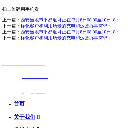
扫二维码用手机看
上一篇：
西安当地市平易近可正在每月8日08:00至10日18
:
下一篇：
样化客户和利用场景的充电和运营办事需求
:
上一篇：
西安当地市平易近可正在每月8日08:00至10日18
:
下一篇：
样化客户和利用场景的充电和运营办事需求
:
销售热线
0523-87590811
联系电话：
0523-87590811
传真号码：0523-87686463
邮箱地址：
nj@jsnj.com
首页
关于我们
