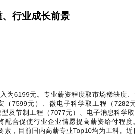
槛、行业成长前景
为6199元。专业薪资程度取市场稀缺度、
安（7599元）、微电子科学取工程（7282
料成型及节制工程（7077元）、电子消息科学
元）。将配合促使行业企业情愿提高薪资给付程
素，目前国内高薪专业Top10均为工科。