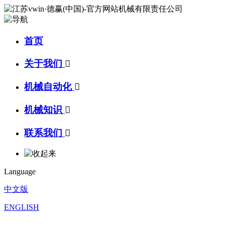
首页
关于我们

机械自动化

机械知识

联系我们

Language
中文版
ENGLISH