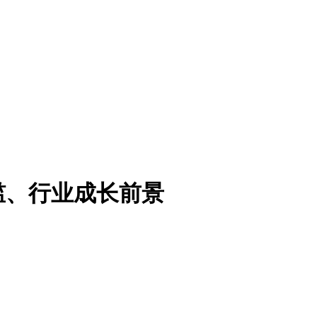
槛、行业成长前景