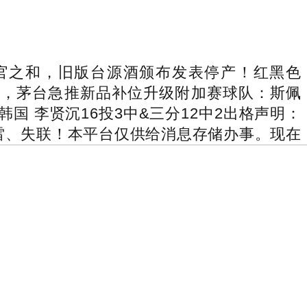
官之和，旧版台源酒颁布发表停产！红黑色
的，茅台急推新品补位升级附加赛球队：斯佩
国 李贤沉16投3中&三分12中2出格声明：
暴雷、失联！本平台仅供给消息存储办事。现在