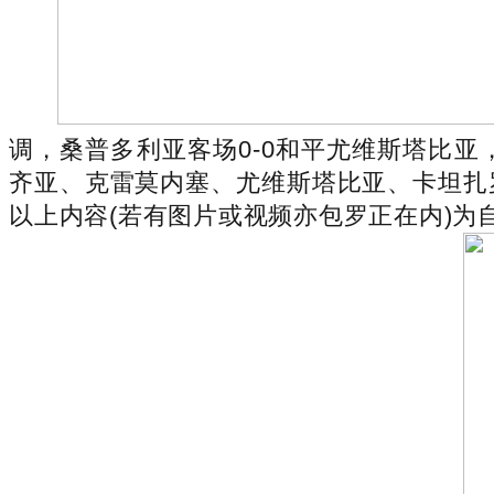
调，桑普多利亚客场0-0和平尤维斯塔比
齐亚、克雷莫内塞、尤维斯塔比亚、卡坦扎罗、
以上内容(若有图片或视频亦包罗正在内)为