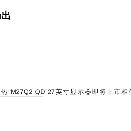
u出
M27Q2 QD”27英寸显示器即将上市