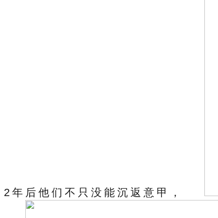
2年后他们不只没能沉返意甲，