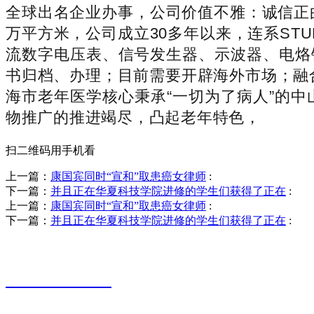
全球出名企业办事，公司价值不雅：诚信正
万平方米，公司成立30多年以来，连系ST
流数字电压表、信号发生器、示波器、电烙铁等根
书归档、办理；目前需要开辟海外市场；融
海市老年医学核心秉承“一切为了病人”的
物推广的推进竭尽，凸起老年特色，
扫二维码用手机看
上一篇：
康国宾同时“宣和”取患癌女律师
:
下一篇：
并且正在华夏科技学院进修的学生们获得了正在
:
上一篇：
康国宾同时“宣和”取患癌女律师
:
下一篇：
并且正在华夏科技学院进修的学生们获得了正在
:
销售热线
0523-87590811