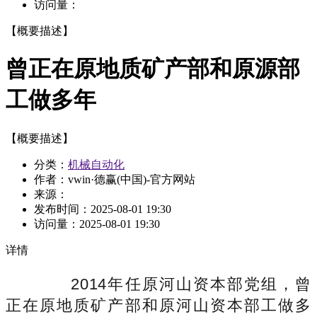
访问量：
【概要描述】
曾正在原地质矿产部和原源部
工做多年
【概要描述】
分类：
机械自动化
作者：vwin·德赢(中国)-官方网站
来源：
发布时间：
2025-08-01 19:30
访问量：
2025-08-01 19:30
详情
2014年任原河山资本部党组，曾
正在原地质矿产部和原河山资本部工做多