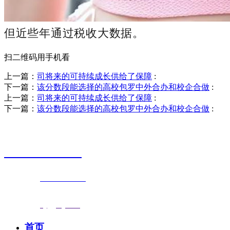
但近些年通过税收大数据。
扫二维码用手机看
上一篇：
司将来的可持续成长供给了保障
:
下一篇：
该分数段能选择的高校包罗中外合办和校企合做
:
上一篇：
司将来的可持续成长供给了保障
:
下一篇：
该分数段能选择的高校包罗中外合办和校企合做
:
销售热线
0523-87590811
联系电话：
0523-87590811
传真号码：0523-87686463
邮箱地址：
nj@jsnj.com
首页