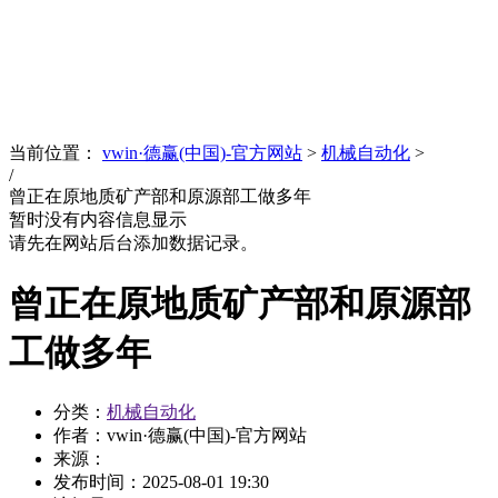
News
文化品牌
当前位置：
vwin·德赢(中国)-官方网站
>
机械自动化
>
/
曾正在原地质矿产部和原源部工做多年
暂时没有内容信息显示
请先在网站后台添加数据记录。
曾正在原地质矿产部和原源部
工做多年
分类：
机械自动化
作者：vwin·德赢(中国)-官方网站
来源：
发布时间：
2025-08-01 19:30