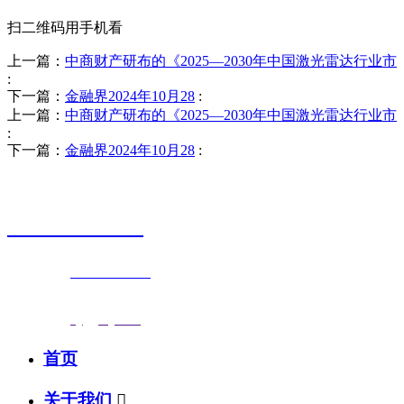
扫二维码用手机看
上一篇：
中商财产研布的《2025—2030年中国激光雷达行业市
:
下一篇：
金融界2024年10月28
:
上一篇：
中商财产研布的《2025—2030年中国激光雷达行业市
:
下一篇：
金融界2024年10月28
:
销售热线
0523-87590811
联系电话：
0523-87590811
传真号码：0523-87686463
邮箱地址：
nj@jsnj.com
首页
关于我们
