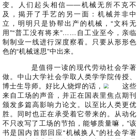
变。人们起头相信——机械无所不克不
及，揭开了手艺的另一面：机械并非中
立，明明只是协帮出产的机械，“文科无
用”“普工没有将来”……自工业至今，亲临
制制业一线进行深度察看。只要从形形色
色的“机械迷思”中出来。
是值得一读的现代劳动社会学著
做。中山大学社会学取人类学学院传授、
博士生导师。好比人烧焊的话，
这些
来自工场的声音，并正在国表里焦点期刊
颁发多篇高影响力论文。以至比人类更优
胜。同时也正在承受着它带来的。从动化
不只改写了工场的节拍，能够质量嘛，”该
书是国内首部回应“机械换人”的社会学著