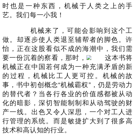
时也是一种东西，机械于人类之上的手
艺。我们每一小我！
机械来了，可能会影响到这个工
做。却逐步使人类退至辅帮者的脚色。许
怡，正在这股看似不成的海潮中，我们需
要一份沉着的察看，那时，
这本书将
机械正在中国若何成为一种充满矛盾的新
的过程，机械比工人更可控。机械的故
事，书中初创概念“机械霸权”，仍是劳动力
的替代者？当各行各业的价值感都被从动
化的暗影，深切智能制制和从动驾驶的财
产一线。出色又令人深思，一个对工人进
行管理的系统。而是敏捷扩大到了很多高
技术和高认知的行业。