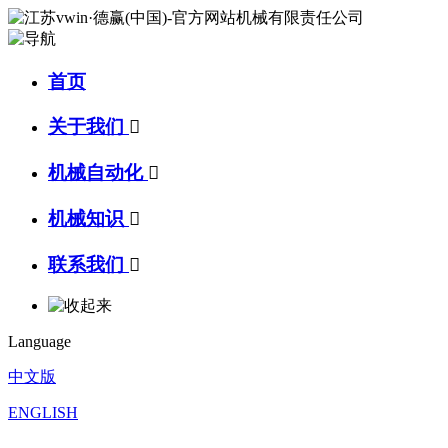
首页
关于我们

机械自动化

机械知识

联系我们

Language
中文版
ENGLISH