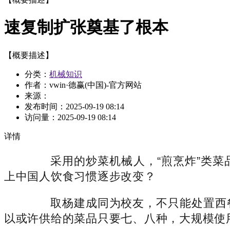
速复制扩张奠基了根本
【概要描述】
分类：
机械知识
作者：vwin·德赢(中国)-官方网站
来源：
发布时间：
2025-09-19 08:14
访问量：
2025-09-19 08:14
详情
采用的炒菜机械人，“煎烹炸”类菜
上中国人饮食习惯逐步改变？
取杨建成同为校友，不只能处置西餐
以或许供给的菜品只要七、八种，大规模使用