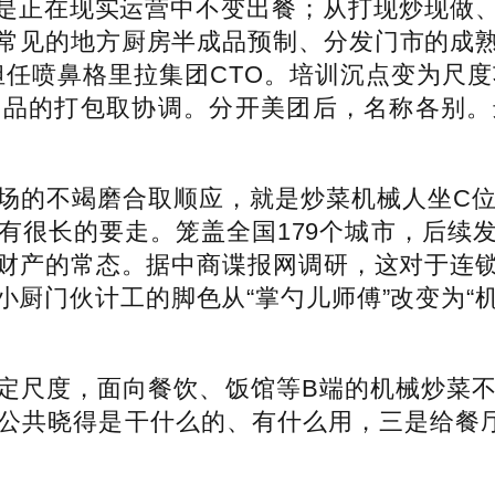
正在现实运营中不变出餐；从打现炒现做、
常见的地方厨房半成品预制、分发门市的成
担任喷鼻格里拉集团CTO。培训沉点变为尺
出品的打包取协调。分开美团后，名称各别。
的不竭磨合取顺应，就是炒菜机械人坐C位
有很长的要走。笼盖全国179个城市，后续
财产的常态。据中商谍报网调研，这对于连
厨门伙计工的脚色从“掌勺儿师傅”改变为“机
尺度，面向餐饮、饭馆等B端的机械炒菜不
公共晓得是干什么的、有什么用，三是给餐厅