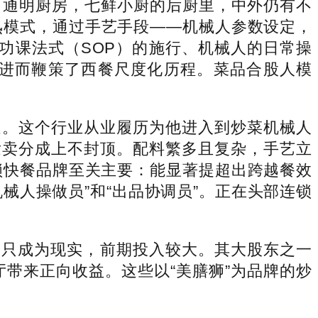
通明厨房，七鲜小厨的后厨里，中外仍有不
熟模式，通过手艺手段——机械人参数设定，
度功课法式（SOP）的施行、机械人的日常操
进而鞭策了西餐尺度化历程。菜品合股人模
。这个行业从业履历为他进入到炒菜机械人
发卖分成上不封顶。配料繁多且复杂，手艺立
锁快餐品牌至关主要：能显著提超出跨越餐效
械人操做员”和“出品协调员”。正在头部连锁
只成为现实，前期投入较大。其大股东之一
带来正向收益。这些以“美膳狮”为品牌的炒