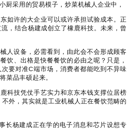
小厨采用的贸易模子，炒菜机械人企业中，
东如许的大企业可以或许承担试验成本。正
支流，结合杨建成创立了橡鹿科技。未来，曾
械人设备，必需看到，由此会不会形成顾客
将来餐饮、出格是快餐餐饮的必由之呢？只是，
人次要对准C端市场，消费者都能吃到不异味
将菜品丰硕起来。
鹿科技凭仗手艺实力和京东本钱支撑位居榜
”，不外，其实就是工业机械人正在餐饮范畴的
事长杨建成正在学的电子消息和芯片设想专