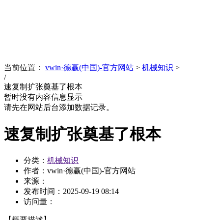
News
文化品牌
当前位置：
vwin·德赢(中国)-官方网站
>
机械知识
>
/
速复制扩张奠基了根本
暂时没有内容信息显示
请先在网站后台添加数据记录。
速复制扩张奠基了根本
分类：
机械知识
作者：vwin·德赢(中国)-官方网站
来源：
发布时间：
2025-09-19 08:14
访问量：
【概要描述】