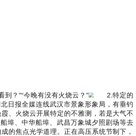
到？”“今晚有没有火烧云？”
2.特定的
湖北日报全媒连线武汉市景象形象局，有垂钓
晚霞、火烧云开展特定的不雅测，若是大气不
山船埠、中华船埠、武昌万象城夕照剧场等去
构成的焦点光学道理。正在高压系统节制下，