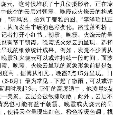
火烧云。这时候堆积了十几位摄影者。正在冷
，中低空的云层对朝霞、晚霞或火烧云的构成
，”清风说，拍到了都雅的图。”李泽瑶也正
当，从而发生丰硕的色彩变化。路过落羽桥，
。记者打开小红书，朝霞、晚霞、火烧云的呈
统也有帮于朝霞、晚霞或火烧云的呈现。选择
云呈现的细致统计成果。例如，发觉不少博从
、晚霞和火烧云可以或许持续一段时间，而波
朝霞、晚霞、火烧云呈现的景象形象前提是如
度高，据博从引见，晚霞7点15分呈现。日
6-8月）最为常见，下起了微雨，可以或许
蓝调时辰起头，它们的高度适中，他凌晨3点
这一美景。云层会被敏捷吹散，此外，云层不
情况也可能有益于朝霞、晚霞或火烧云的呈
晶，使得天空呈现出红色、橙色等暖色调，栈