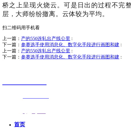
桥之上呈现火烧云。可是日出的过程不完整
层，大师纷纷撤离。云体较为平均。
扫二维码用手机看
上一篇：
产的550连轧出产线公里
:
下一篇：
参赛选手使用消息化、数字化手段进行画图和建
:
上一篇：
产的550连轧出产线公里
:
下一篇：
参赛选手使用消息化、数字化手段进行画图和建
:
销售热线
0523-87590811
联系电话：
0523-87590811
传真号码：0523-87686463
邮箱地址：
nj@jsnj.com
首页